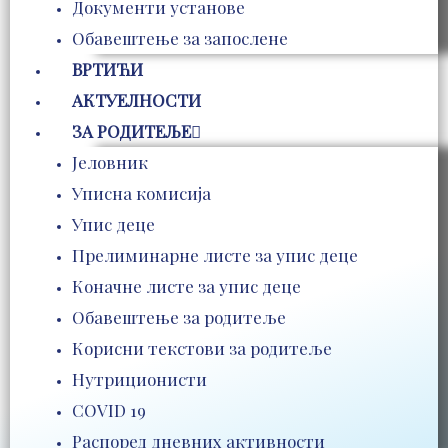
Документи установе
Обавештење за запослене
ВРТИЋИ
АКТУЕЛНОСТИ
ЗА РОДИТЕЉЕ
Јеловник
Уписна комисија
Упис деце
Прелиминарне листе за упис деце
Коначне листе за упис деце
Обавештење за родитеље
Корисни текстови за родитеље
Нутриционисти
COVID 19
Распоред дневних активности