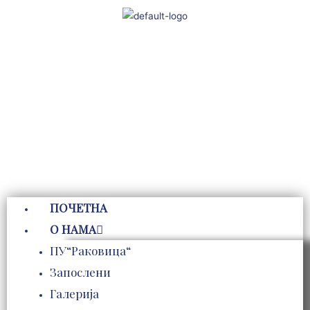
Пређи
на
садржај
ПОЧЕТНА
О НАМА
ПУ“Раковица“
Запослени
Галерија