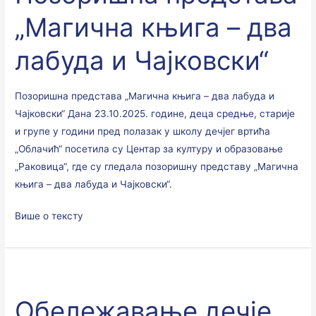
књига
„Магична књига – два
–
два
лабуда и Чајковски“
лабуда
и
Чајковски“
Позоришна представа „Магична књига – два лабуда и
Чајковски“ Дана 23.10.2025. године, деца средње, старије
и групе у години пред полазак у школу дечјег вртића
„Облачић“ посетила су Центар за културу и образовање
„Раковица“, где су гледала позоришну представу „Магична
књига – два лабуда и Чајковски“.
Више о тексту
Обележавање
дечје
Обележавање дечје
недеље