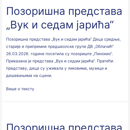
представа
Позоришна представа
„Вук
и
„Вук и седам јарића“
седам
јарића“
Позоришна представа „Вук и седам јарића“ Деца средње,
старије и припремне предшколске групе ДВ „Облачић“
26.03.2026. године посетила су позориште „Пинокио“.
Приказана је представа „Вук и седам јарића“. Пратећи
представу, деца су уживала у ликовима, музици и
дешавањима на сцени.
Више о тексту
Позоришна
представа
Позоришна представа
„Магична