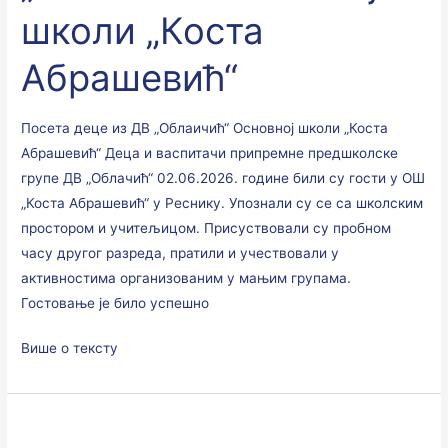
школи
школи „Коста
„Коста
Абрашевић“
Абрашевић“
Посета деце из ДВ „Облаичић“ Основној школи „Коста
Абрашевић“ Деца и васпитачи припремне предшколске
групе ДВ „Облачић“ 02.06.2026. године били су гости у ОШ
„Коста Абрашевић“ у Реснику. Упознали су се са школским
простором и учитељицом. Присуствовали су пробном
часу другог разреда, пратили и учествовали у
активностима организованим у мањим групама.
Гостовање је било успешно
Више о тексту
Мајски