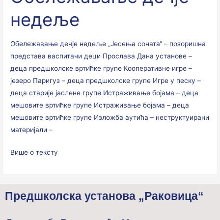
недеље
Обележавање дечје недеље „Јесења соната“ – позоришна
представа васпитачи деци Прослава Дана установе –
деца предшколске вртићке групе Кооперативне игре –
језеро Паригуз – деца предшколске групе Игре у песку –
деца старије јаслене групе Истраживање бојама – деца
мешовите вртићке групе Истраживање бојама – деца
мешовите вртићке групе Изложба аутића – неструктуирани
материјали –
Више о тексту
Предшколска установа „Раковица“