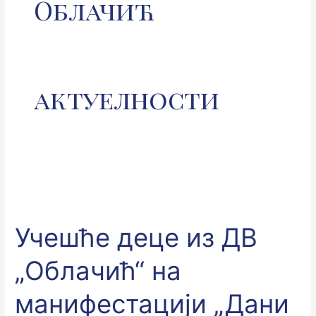
Облачић
актуелности
Учешће
деце
Учешће деце из ДВ
из
ДВ
„Облачић“ на
„Облачић“
на
манифестацији „Дани
манифестацији