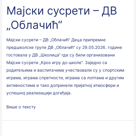
сусрети
Мајски сусрети – ДВ
–
ДВ
„Облачић“
„Облачић“
Мајски сусрети – ДВ „Облачић“ Деца припремне
предшколске групе ДВ „Облачић“ су 29.05.2026. године
гостовала у ДВ „Школица“ где су били организовани
Мајски сусрети „Кроз игру до школе“. Заједно са
родитељима и васпитачима учествовали су у спортским
играма, играма спретности, играма са лоптама и другим
активностима и тако допринели пријатној атмосфери и
успешној реализацији догађаја.
Више о тексту
Позоришна