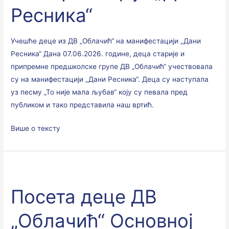
„Дани
Ресника“
Ресника“
Учешће деце из ДВ „Облачић“ на манифестацији „Дани
Ресника“ Дана 07.06.2026. године, деца старије и
припремне предшколске групе ДВ „Облачић“ учествовала
су на манифестацији „Дани Ресника“. Деца су наступала
уз песму „То није мала љубав“ коју су певала пред
публиком и тако представила наш вртић.
Више о тексту
Посета
деце
Посета деце ДВ
ДВ
„Облачић“
„Облачић“ Основној
Основној