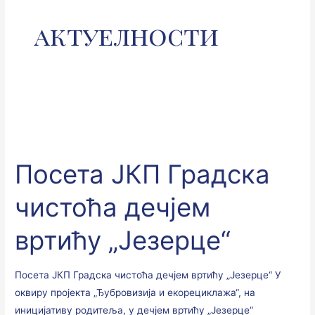
актуелности
Посета
ЈКП
Посета ЈКП Градска
Градска
чистоћа дечјем
чистоћа дечјем
вртићу
„Језерце“
вртићу „Језерце“
Посета ЈКП Градска чистоћа дечјем вртићу „Језерце“ У
оквиру пројекта „Ђубровизија и екорециклажа“, на
иницијативу родитеља, у дечјем вртићу „Језерце“