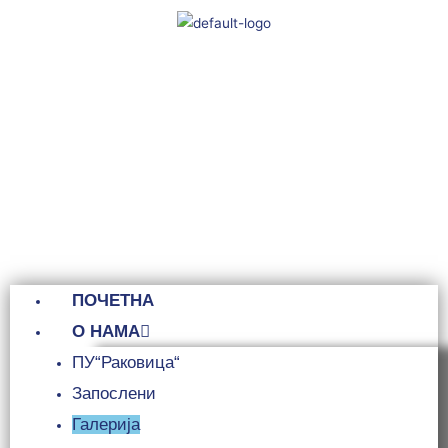
Пређи
на
садржај
ПОЧЕТНА
О НАМА
ПУ“Раковица“
Запослени
Галерија