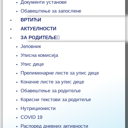
Документи установе
Обавештење за запослене
ВРТИЋИ
АКТУЕЛНОСТИ
ЗА РОДИТЕЉЕ
Јеловник
Уписна комисија
Упис деце
Прелиминарне листе за упис деце
Коначне листе за упис деце
Обавештење за родитеље
Корисни текстови за родитеље
Нутриционисти
COVID 19
Распоред дневних активности