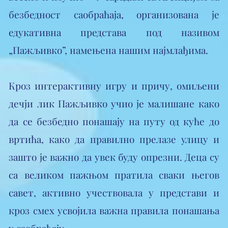
безбедност саобраћаја, организована је
едукативна представа под називом
„Пажљивко”, намењена нашим најмлађима.
​Кроз интерактивну игру и причу, омиљени
дечји лик Пажљивко учио је малишане како
да се безбедно понашају на путу од куће до
вртића, како да правилно прелазе улицу и
зашто је важно да увек буду опрезни. Деца су
са великом пажњом пратила сваки његов
савет, активно учествовала у представи и
кроз смех усвојила важна правила понашања
у саобраћају.