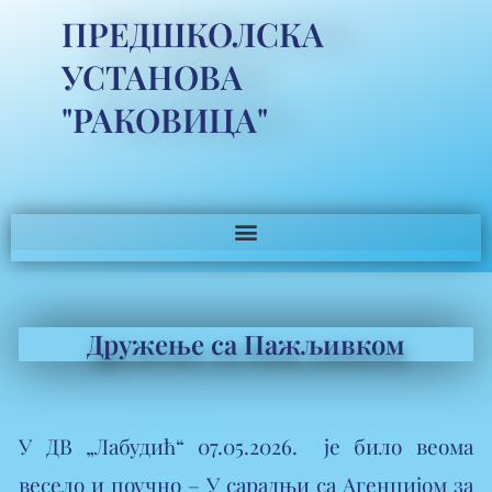
ПРЕДШКОЛСКА
УСТАНОВА
"РАКОВИЦА"
Дружење са Пажљивком
​У ДВ „Лабудић“ 07.05.2026. је било веома
весело и поучно – У сарадњи са Агенцијом за