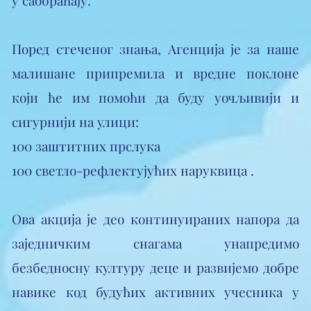
​Поред стеченог знања, Агенција је за наше
малишане припремила и вредне поклоне
који ће им помоћи да буду уочљивији и
сигурнији на улици:
​100 заштитних прслука
​100 светло-рефлектујућих наруквица .
​Ова акција је део континуираних напора да
заједничким снагама унапредимо
безбедносну културу деце и развијемо добре
навике код будућих активних учесника у