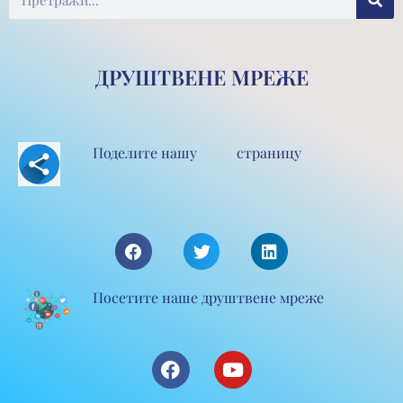
ДРУШТВЕНЕ МРЕЖЕ
Поделите нашу страницу
Посетите наше друштвене мреже
F
Y
a
o
c
u