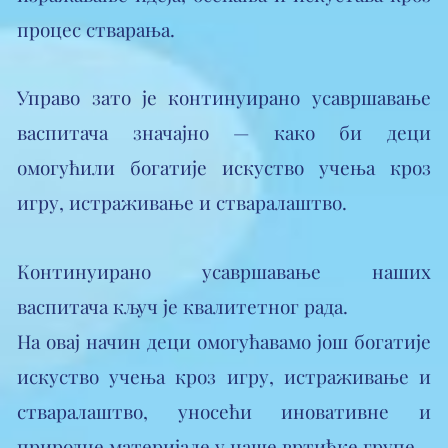
процес стварања.
Управо зато је континуирано усавршавање
васпитача значајно — како би деци
омогућили богатије искуство учења кроз
игру, истраживање и стваралаштво.
​Континуирано усавршавање наших
васпитача кључ је квалитетног рада.
На овај начин деци омогућавамо још богатије
искуство учења кроз игру, истраживање и
стваралаштво, уносећи иновативне и
природне материјале у наше вртићке групе.