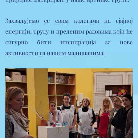
​Захваљујемо се свим колегама на сјајној
енергији, труду и прелепим радовима који ће
сигурно бити инспирација за нове
активности са нашим малишанима!