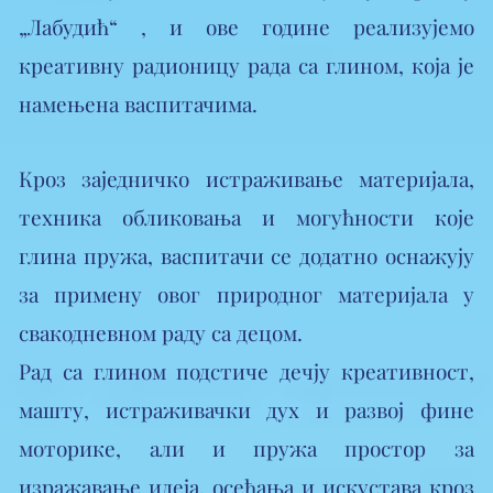
„Лабудић“ , и ове године реализујемо
креативну радионицу рада са глином, која је
намењена васпитачима.
Кроз заједничко истраживање материјала,
техника обликовања и могућности које
глина пружа, васпитачи се додатно оснажују
за примену овог природног материјала у
свакодневном раду са децом.
​Рад са глином подстиче дечју креативност,
машту, истраживачки дух и развој фине
моторике, али и пружа простор за
изражавање идеја, осећања и искустава кроз