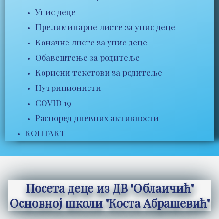
Упис деце
Прелиминарне листе за упис деце
Коначне листе за упис деце
Обавештење за родитеље
Корисни текстови за родитеље
Нутриционисти
COVID 19
Распоред дневних активности
КОНТАКТ
Посета деце из ДВ "Облаичић"
Основној школи "Коста Абрашевић"