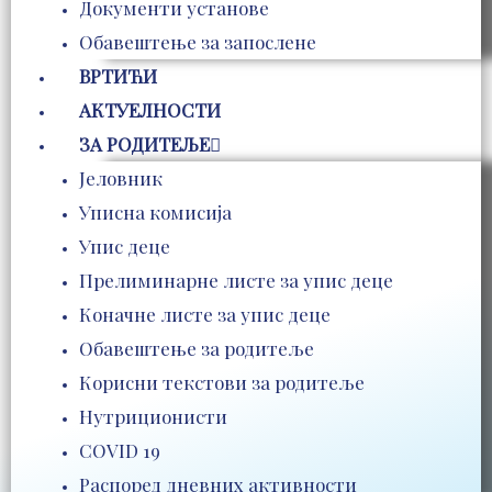
Документи установе
Обавештење за запослене
ВРТИЋИ
АКТУЕЛНОСТИ
ЗА РОДИТЕЉЕ
Јеловник
Уписна комисија
Упис деце
Прелиминарне листе за упис деце
Коначне листе за упис деце
Обавештење за родитеље
Корисни текстови за родитеље
Нутриционисти
COVID 19
Распоред дневних активности