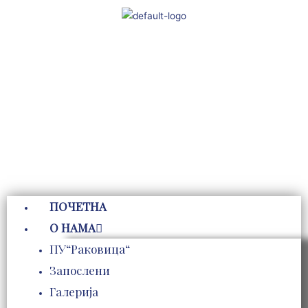
Пређи
на
садржај
ПОЧЕТНА
О НАМА
ПУ“Раковица“
Запослени
Галерија