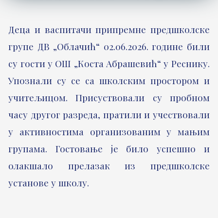
Деца и васпитачи припремне предшколске
групе ДВ „Облачић“ 02.06.2026. године били
су гости у ОШ „Коста Абрашевић“ у Реснику.
Упознали су се са школским простором и
учитељицом. Присуствовали су пробном
часу другог разреда, пратили и учествовали
у активностима организованим у мањим
групама. Гостовање је било успешно и
олакшало прелазак из предшколске
установе у школу.