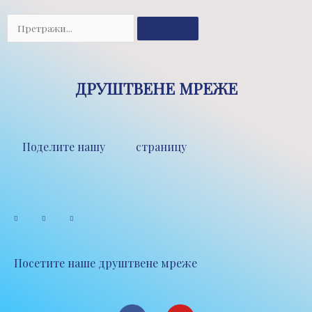
Претрага
ДРУШТВЕНЕ МРЕЖЕ
Поделите нашу страницу
Посетите наше друштвене мреже
F
Y