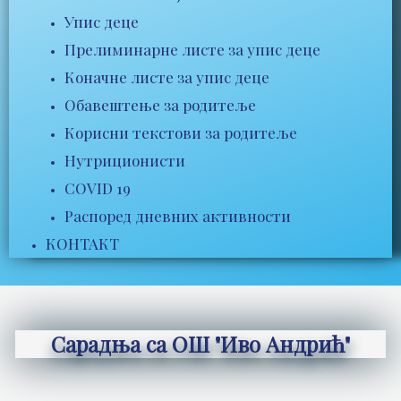
Упис деце
Прелиминарне листе за упис деце
Коначне листе за упис деце
Обавештење за родитеље
Корисни текстови за родитеље
Нутриционисти
COVID 19
Распоред дневних активности
КОНТАКТ
Сарадња са ОШ "Иво Андрић"