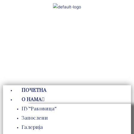
Пређи
на
садржај
ПОЧЕТНА
О НАМА
ПУ“Раковица“
Запослени
Галерија