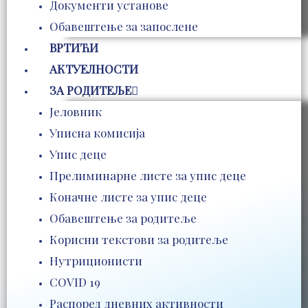
Документи установе
Обавештење за запослене
ВРТИЋИ
АКТУЕЛНОСТИ
ЗА РОДИТЕЉЕ
Јеловник
Уписна комисија
Упис деце
Прелиминарне листе за упис деце
Коначне листе за упис деце
Обавештење за родитеље
Корисни текстови за родитеље
Нутриционисти
COVID 19
Распоред дневних активности