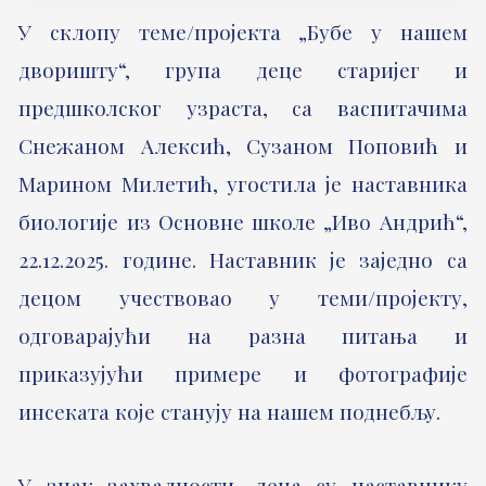
У склопу теме/пројекта „Бубе у нашем
дворишту“, група деце старијег и
предшколског узраста, са васпитачима
Снежаном Алексић, Сузаном Поповић и
Марином Милетић, угостила је наставника
биологије из Основне школе „Иво Андрић“,
22.12.2025. године. Наставник је заједно са
децом учествовао у теми/пројекту,
одговарајући на разна питања и
приказујући примере и фотографије
инсеката које станују на нашем поднебљу.
У знак захвалности, деца су наставнику