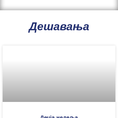
Дешавања
Дечја недеља