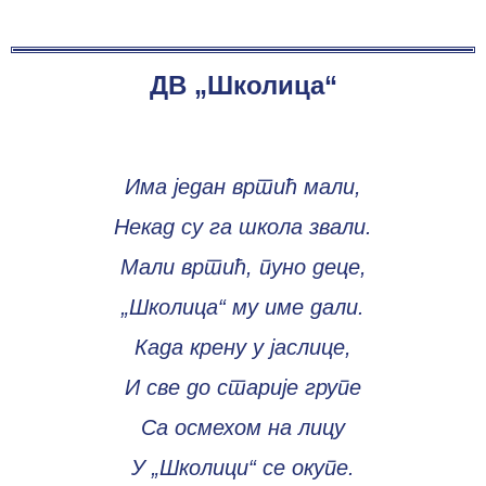
ДВ „Школица“
Има један вртић мали,
Некад су га школа звали.
Мали вртић, пуно деце,
„Школица“ му име дали.
Када крену у јаслице,
И све до старије групе
Са осмехом на лицу
У „Школици“ се окупе.