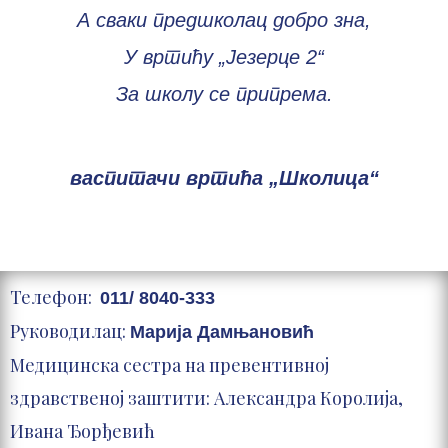
А сваки предшколац добро зна,
У вртићу „Језерце 2“
За школу се припрема.
васпитачи вртића „Школица“
Телефон:
011/ 8040-333
Руководилац:
Марија Дамњановић
Медицинска сестра на превентивној
здравственој заштити: Александра Королија,
Ивана Ђорђевић