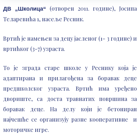
(отворен 2011. године), Јосипа
ДВ „Школица“
Теларевића 1, насеље Ресник.
Вртић је намењен за децу јасленог (1- 3 године) и
вртићког (3-7) узраста.
То је зграда старе школе у Реснику која је
адаптирана и прилагођена за боравак деце
предшколског узраста. Вртић има уређено
двориште, са доста травнатих површина за
боравак деце. На делу који је бетониран
најчешће се организују разне кооперативне и
моторичке игре.