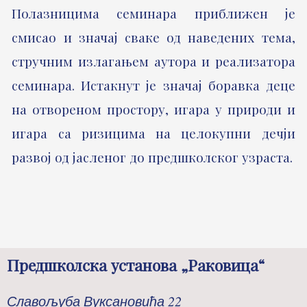
Полазницима семинара приближен је
смисао и значај сваке од наведених тема,
стручним излагањем аутора и реализатора
семинара. Истакнут је значај боравка деце
на отвореном простору, игара у природи и
игара са ризицима на целокупни дечји
развој од јасленог до предшколског узраста.
Предшколска установа „Раковица“
Славољуба Вуксановића 22