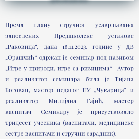
Према плану стручног усавршавања
запослених Предшколске установе
„Раковица“, дана 18.11.2023. године у ДВ
„Орашчић“ одржан је семинар под називом
„Игре у природи, игре са ризицима“. Аутор
и реализатор семинара била је Тијана
Боговац, мастер педагог ПУ „Чукарица“ и
реализатор Милијана Гајић, мастер
васпитач. Семинару је присуствовало
тридесет учесника (васпитачи, медицинске
сестре васпитачи и стручни сарадник).