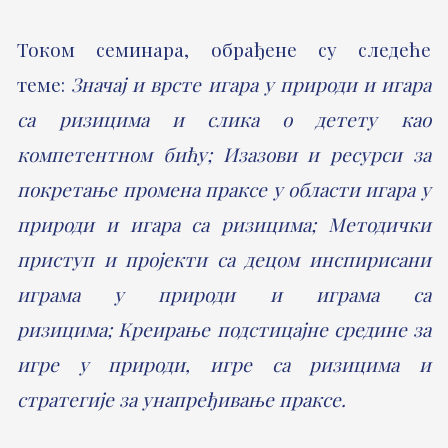
Током семинара, обрађене су следеће
теме:
Значај и врсте игара у природи и игара
са ризицима и слика о детету као
компетентном бићу; Изазови и ресурси за
покретање промена праксе у области игара у
природи и игара са ризицима; Методички
приступ и пројекти са децом инспирисани
играма у природи и играма са
ризицима; Креирање подстицајне средине за
игре у природи, игре са ризицима и
стратегије за унапређивање праксе.