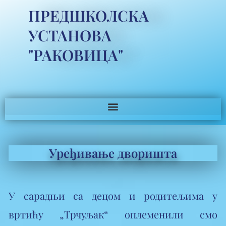
ПРЕДШКОЛСКА
УСТАНОВА
"РАКОВИЦА"
Уређивање дворишта
У сарадњи са децом и родитељима у
вртићу „Трчуљак“ оплеменили смо