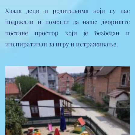
Хвала деци и родитељима који су нас
подржали и помогли да наше двориште
постане простор који је безбедан и
инспиративан за игру и истраживање.