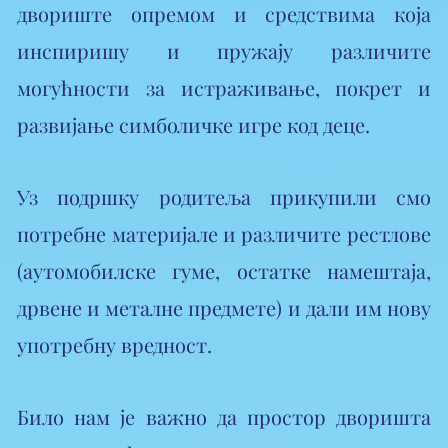
двориште опремом и средствима која
инспиришу и пружају различите
могућности за истраживање, покрет и
развијање симболичке игре код деце.
Уз подршку родитеља прикупили смо
потребне материјале и различите рестлове
(аутомобилске гуме, остатке намештаја,
дрвене и металне предмете) и дали им нову
употребну вредност.
Било нам је важно да простор дворишта