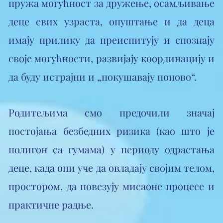
пружа могућност за дружење, осамљивање
деце свих узраста, опуштање и да деца
имају прилику да преиспитују и спознају
своје могућности, развијају координацију и
да буду истрајни и „покушавају поново“.
Родитељима смо предочили значај
постојања безбедних ризика (као што је
полигон са гумама) у периоду одрастања
деце, када они уче да овладају својим телом,
простором, да повезују мисаоне процесе и
практичне радње.