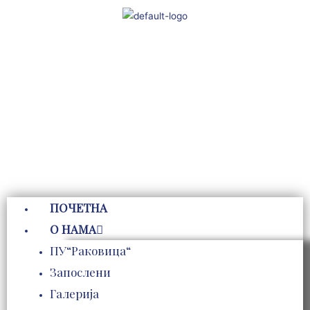
Пређи
на
садржај
ПОЧЕТНА
О НАМА
ПУ“Раковица“
Запослени
Галерија