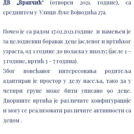
ДВ „Врапчић
“ (отворен 2021. године), са
средиштем у Улици Луке Војводића 27а.
Почео је са радом 17.02.2021.године и намењен је
за целодневни боравак деце јасленог и вртићког
узраста, од 1 године до поласка у школу; (јасле 1 –
3 године, вртић 3 – 7 година).
Због повећаног интересовања родитеља
адаптиран је простор у делу насеља, тако да у
четири групе може бити уписано 90 деце.
Двориште вртића је различите конфигурације
и могу се реализовати различите активности са
децом .