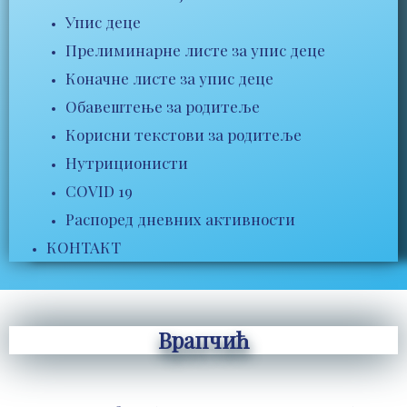
Упис деце
Прелиминарне листе за упис деце
Коначне листе за упис деце
Обавештење за родитеље
Корисни текстови за родитеље
Нутриционисти
COVID 19
Распоред дневних активности
КОНТАКТ
Врапчић