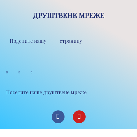
ДРУШТВЕНЕ МРЕЖЕ
Поделите нашу страницу
Посетите наше друштвене мреже
F
Y
a
o
c
u
e
t