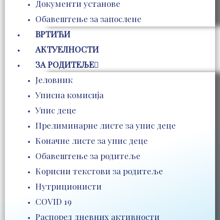
Документи установе
Обавештење за запослене
ВРТИЋИ
АКТУЕЛНОСТИ
ЗА РОДИТЕЉЕ
Јеловник
Уписна комисија
Упис деце
Прелиминарне листе за упис деце
Коначне листе за упис деце
Обавештење за родитеље
Корисни текстови за родитеље
Нутриционисти
COVID 19
Распоред дневних активности